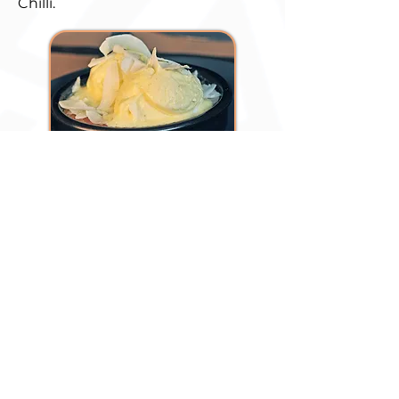
Chilli.
AUSSIE COCONUT
Tripla porção de batatas fritas com
cheddar, bacon e ribs desfiada.
CARAMEL SLICE